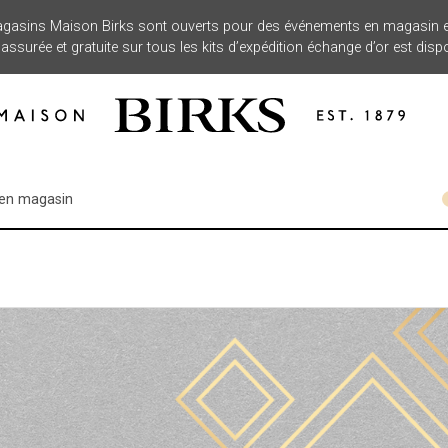
asins Maison Birks sont ouverts pour des événements en magasin et
assurée et gratuite sur tous les kits d’expédition échange d’or est disp
 en magasin