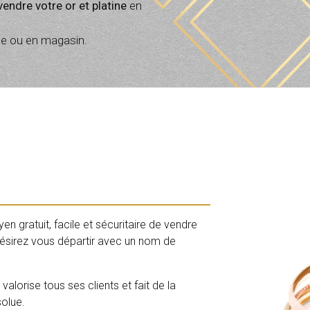
vendre votre or et platine
en
gne ou en magasin.
n gratuit, facile et sécuritaire de vendre
désirez vous départir avec un nom de
valorise tous ses clients et fait de la
solue.