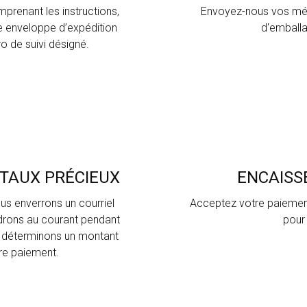
prenant les instructions,
Envoyez-nous vos méta
ne enveloppe d’expédition
d'emballa
 de suivi désigné.
TAUX PRÉCIEUX
ENCAISS
us enverrons un courriel
Acceptez votre paiemen
ndrons au courant pendant
pour 
 déterminons un montant
re paiement.