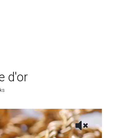
 d'or
rks